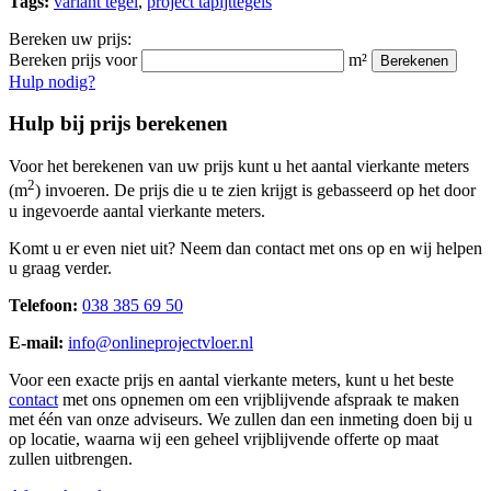
Tags:
variant tegel
,
project tapijttegels
Bereken uw prijs:
Bereken prijs voor
m²
Berekenen
Hulp nodig?
Hulp bij prijs berekenen
Voor het berekenen van uw prijs kunt u het aantal vierkante meters
2
(m
) invoeren. De prijs die u te zien krijgt is gebasseerd op het door
u ingevoerde aantal vierkante meters.
Komt u er even niet uit? Neem dan contact met ons op en wij helpen
u graag verder.
Telefoon:
038 385 69 50
E-mail:
info@onlineprojectvloer.nl
Voor een exacte prijs en aantal vierkante meters, kunt u het beste
contact
met ons opnemen om een vrijblijvende afspraak te maken
met één van onze adviseurs. We zullen dan een inmeting doen bij u
op locatie, waarna wij een geheel vrijblijvende offerte op maat
zullen uitbrengen.