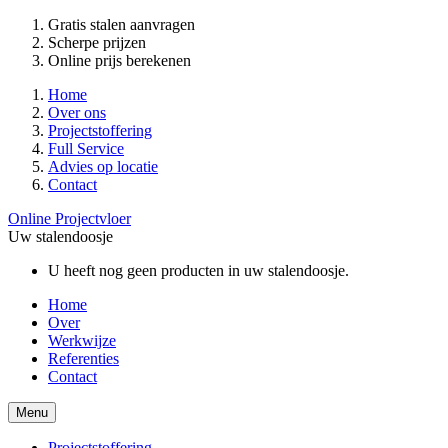
Gratis stalen aanvragen
Scherpe prijzen
Online prijs berekenen
Home
Over ons
Projectstoffering
Full Service
Advies op locatie
Contact
Online Projectvloer
Uw stalendoosje
U heeft nog geen producten in uw stalendoosje.
Home
Over
Werkwijze
Referenties
Contact
Menu
Projectstoffering