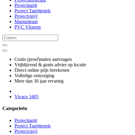
Projecttapijt
Project Tapijttegels
Projectvinyl
Marmoleum
PVC Vloeren
Gratis (proef)stalen aanvragen
Vrijblijvend & gratis advies op locatie
Direct online prijs berekenen
Volledige ontzorging
Meer dan 30 jaar ervaring
Vivace 3405
Categorieën
Projecttapijt
Project Tapijttegels
Projectvinyl