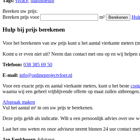
Tags:
vivace
,
marmoleum
Bereken uw prijs:
Bereken prijs voor
m²
Hul
Berekenen
Hulp bij prijs berekenen
Voor het berekenen van uw prijs kunt u het aantal vierkante meters (
Komt u er even niet uit? Neem dan contact met ons op en wij helpen u
Telefoon:
038 385 69 50
E-mail:
info@onlineprojectvloer.nl
Voor een exacte prijs en aantal vierkante meters, kunt u het beste
cont
waarna wij een geheel vrijblijvende offerte op maat zullen uitbrengen.
Afspraak maken
Vul het aantal m² in om uw prijs te berekenen.
Deze prijs geldt als indicatie. Wilt u een persoonlijk advies over uw
Laat het ons weten en onze adviseur neemt binnen 24 uur contact met
Jan Eenkhoorn
Adviseur