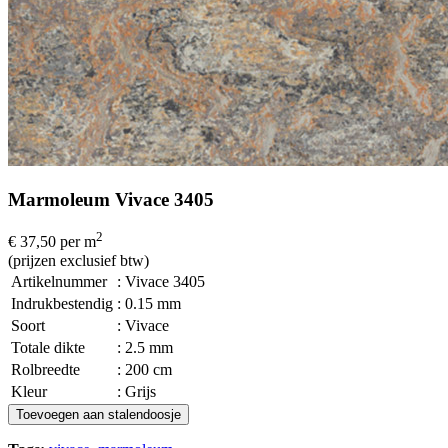
Marmoleum Vivace 3405
2
€ 37,50
per m
(prijzen exclusief btw)
Artikelnummer
: Vivace 3405
Indrukbestendig
: 0.15 mm
Soort
: Vivace
Totale dikte
: 2.5 mm
Rolbreedte
: 200 cm
Kleur
: Grijs
Toevoegen aan stalendoosje