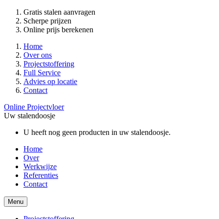
Gratis stalen aanvragen
Scherpe prijzen
Online prijs berekenen
Home
Over ons
Projectstoffering
Full Service
Advies op locatie
Contact
Online Projectvloer
Uw stalendoosje
U heeft nog geen producten in uw stalendoosje.
Home
Over
Werkwijze
Referenties
Contact
Menu
Projectstoffering