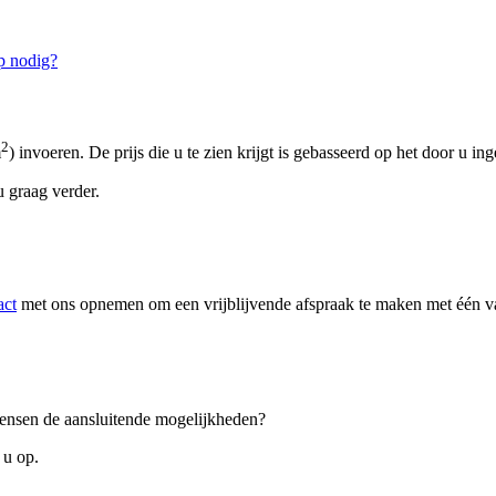
p nodig?
2
m
) invoeren. De prijs die u te zien krijgt is gebasseerd op het door u in
 graag verder.
act
met ons opnemen om een vrijblijvende afspraak te maken met één van
 wensen de aansluitende mogelijkheden?
 u op.