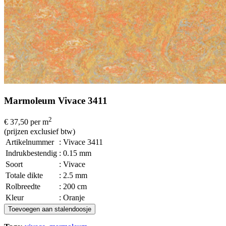
Marmoleum Vivace 3411
2
€ 37,50
per m
(prijzen exclusief btw)
Artikelnummer
: Vivace 3411
Indrukbestendig
: 0.15 mm
Soort
: Vivace
Totale dikte
: 2.5 mm
Rolbreedte
: 200 cm
Kleur
: Oranje
Toevoegen aan stalendoosje