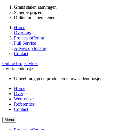
Gratis stalen aanvragen
Scherpe prijzen
Online prijs berekenen
Home
Over ons
Projectstoffering
Full Service
Advies op locatie
Contact
Online Projectvloer
Uw stalendoosje
U heeft nog geen producten in uw stalendoosje.
Home
Over
Werkwijze
Referenties
Contact
Menu
Projectstoffering