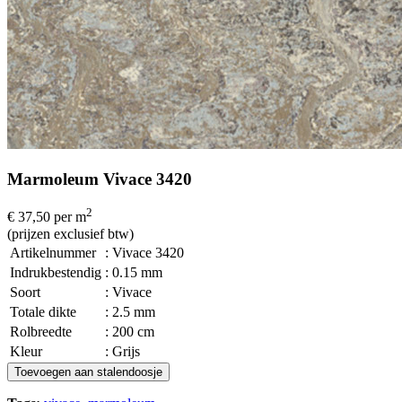
Marmoleum Vivace 3420
2
€ 37,50
per m
(prijzen exclusief btw)
Artikelnummer
: Vivace 3420
Indrukbestendig
: 0.15 mm
Soort
: Vivace
Totale dikte
: 2.5 mm
Rolbreedte
: 200 cm
Kleur
: Grijs
Toevoegen aan stalendoosje