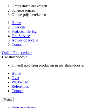
Gratis stalen aanvragen
Scherpe prijzen
Online prijs berekenen
Home
Over ons
Projectstoffering
Full Service
Advies op locatie
Contact
Online Projectvloer
Uw stalendoosje
U heeft nog geen producten in uw stalendoosje.
Home
Over
Werkwijze
Referenties
Contact
Menu
Projectstoffering