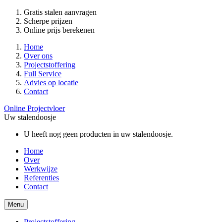
Gratis stalen aanvragen
Scherpe prijzen
Online prijs berekenen
Home
Over ons
Projectstoffering
Full Service
Advies op locatie
Contact
Online Projectvloer
Uw stalendoosje
U heeft nog geen producten in uw stalendoosje.
Home
Over
Werkwijze
Referenties
Contact
Menu
Projectstoffering