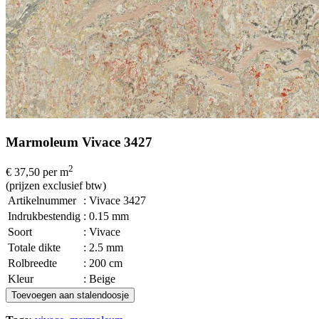
Marmoleum Vivace 3427
2
€ 37,50
per m
(prijzen exclusief btw)
Artikelnummer
: Vivace 3427
Indrukbestendig
: 0.15 mm
Soort
: Vivace
Totale dikte
: 2.5 mm
Rolbreedte
: 200 cm
Kleur
: Beige
Toevoegen aan stalendoosje