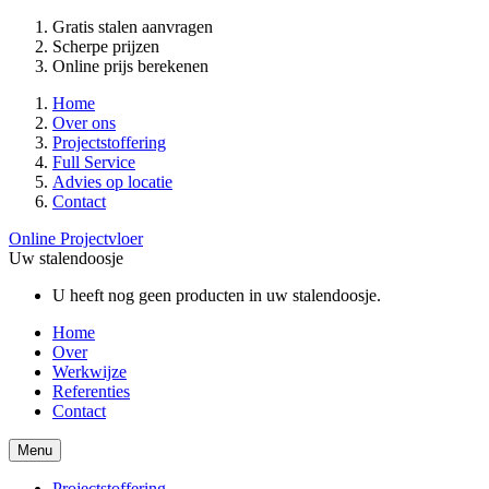
Gratis stalen aanvragen
Scherpe prijzen
Online prijs berekenen
Home
Over ons
Projectstoffering
Full Service
Advies op locatie
Contact
Online Projectvloer
Uw stalendoosje
U heeft nog geen producten in uw stalendoosje.
Home
Over
Werkwijze
Referenties
Contact
Menu
Projectstoffering