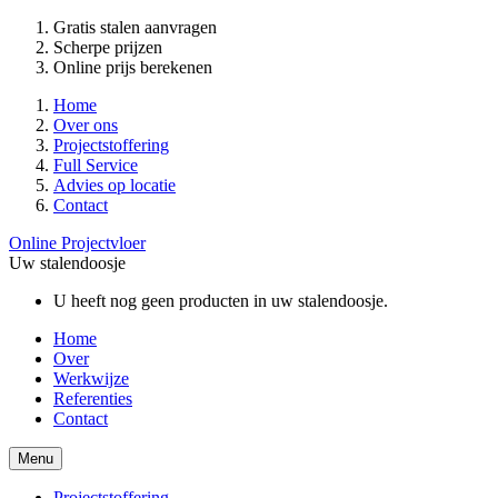
Gratis stalen aanvragen
Scherpe prijzen
Online prijs berekenen
Home
Over ons
Projectstoffering
Full Service
Advies op locatie
Contact
Online Projectvloer
Uw stalendoosje
U heeft nog geen producten in uw stalendoosje.
Home
Over
Werkwijze
Referenties
Contact
Menu
Projectstoffering