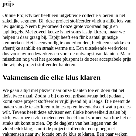
prijs
Online Projectvloer heeft een uitgebreide collectie vloeren in het
zakelijke segment. Bij deze project stoffeerder vindt u altijd iets van
uw gading. Neem bijvoorbeeld onze grote voorraad tapijt en
tapijttegels. Met zoveel keuze is het soms lastig kiezen, maar we
helpen u daar graag bij. Tapijt heeft een flink aantal gunstige
kenmerken. Het is eenvoudig te onderhouden, biedt een strakke en
sfeerrijke aanblik en straalt warme uit. Een uitstekende werkvloer
dus voor uw medewerkers en voor de ontvangst van klanten. Maar
misschien nog wel het grootste pluspunt is de zeer acceptabele prijs
die wij als project stoffeerder hanteren.
Vakmensen die elke klus klaren
We gaan altijd met plezier naar onze klanten toe en doen dat het
liefst twee maal. Zodra u bij ons een prijsaanvraag hebt gedaan,
komt onze project stoffeerder vrijblijvend bij u langs. Die neemt de
maten van de te stofferen ruimtes op en inventariseert wat u precies
wilt. Tevens heeft deze adviseur een flinke hoeveelheid stalen bij
zich, waarmee u zich meteen een beeld kunt vormen van hoe het er
straks uit komt te zien. Op de dag(en) van het leggen van de
vloerbedekking, stuurt de project stoffeerder een ploeg met
vakmensen naar uw locatie om de klus te klaren. Een paar weken