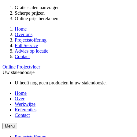
Gratis stalen aanvragen
Scherpe prijzen
Online prijs berekenen
Home
Over ons
Projectstoffering
Full Service
Advies op locatie
Contact
Online Projectvloer
Uw stalendoosje
U heeft nog geen producten in uw stalendoosje.
Home
Over
Werkwijze
Referenties
Contact
Menu
Projectstoffering