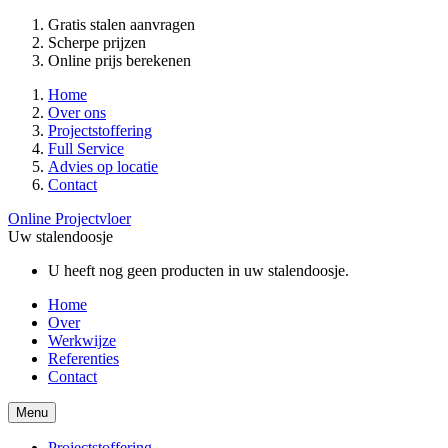
Gratis stalen aanvragen
Scherpe prijzen
Online prijs berekenen
Home
Over ons
Projectstoffering
Full Service
Advies op locatie
Contact
Online Projectvloer
Uw stalendoosje
U heeft nog geen producten in uw stalendoosje.
Home
Over
Werkwijze
Referenties
Contact
Menu
Projectstoffering