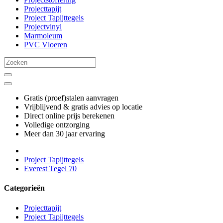
Projecttapijt
Project Tapijttegels
Projectvinyl
Marmoleum
PVC Vloeren
Gratis (proef)stalen aanvragen
Vrijblijvend & gratis advies op locatie
Direct online prijs berekenen
Volledige ontzorging
Meer dan 30 jaar ervaring
Project Tapijttegels
Everest Tegel 70
Categorieën
Projecttapijt
Project Tapijttegels