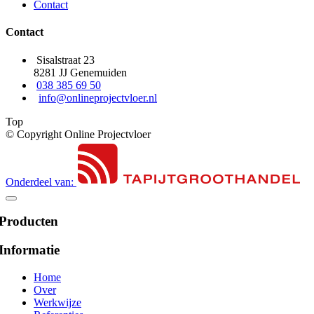
Contact
Contact
Sisalstraat 23
8281 JJ Genemuiden
038 385 69 50
info@onlineprojectvloer.nl
Top
© Copyright Online Projectvloer
Onderdeel van:
Producten
Informatie
Home
Over
Werkwijze