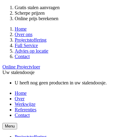
Gratis stalen aanvragen
Scherpe prijzen
Online prijs berekenen
Home
Over ons
Projectstoffering
Full Service
Advies op locatie
Contact
Online Projectvloer
Uw stalendoosje
U heeft nog geen producten in uw stalendoosje.
Home
Over
Werkwijze
Referenties
Contact
Menu
Projectstoffering