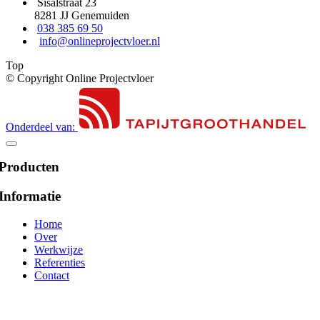
Sisalstraat 23
8281 JJ Genemuiden
038 385 69 50
info@onlineprojectvloer.nl
Top
© Copyright Online Projectvloer
Onderdeel van:
Producten
Informatie
Home
Over
Werkwijze
Referenties
Contact