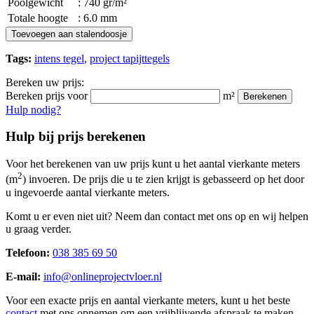
Poolgewicht
: 740 gr/m²
Totale hoogte
: 6.0 mm
Toevoegen aan stalendoosje
Tags:
intens tegel
,
project tapijttegels
Bereken uw prijs:
Bereken prijs voor
m²
Berekenen
Hulp nodig?
Hulp bij prijs berekenen
Voor het berekenen van uw prijs kunt u het aantal vierkante meters
2
(m
) invoeren. De prijs die u te zien krijgt is gebasseerd op het door
u ingevoerde aantal vierkante meters.
Komt u er even niet uit? Neem dan contact met ons op en wij helpen
u graag verder.
Telefoon:
038 385 69 50
E-mail:
info@onlineprojectvloer.nl
Voor een exacte prijs en aantal vierkante meters, kunt u het beste
contact
met ons opnemen om een vrijblijvende afspraak te maken