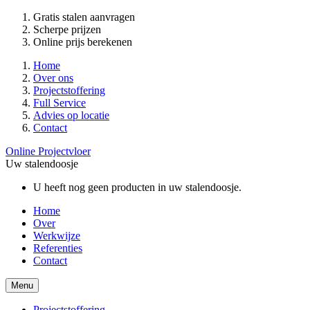
Gratis stalen aanvragen
Scherpe prijzen
Online prijs berekenen
Home
Over ons
Projectstoffering
Full Service
Advies op locatie
Contact
Online Projectvloer
Uw stalendoosje
U heeft nog geen producten in uw stalendoosje.
Home
Over
Werkwijze
Referenties
Contact
Menu
Projectstoffering