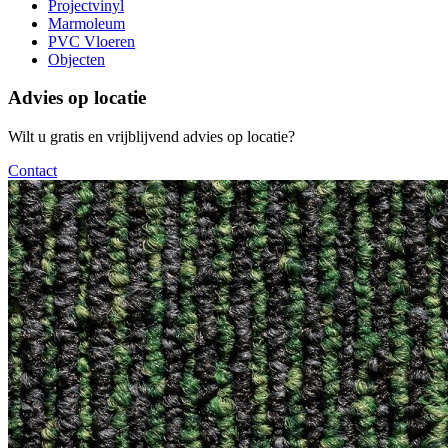
Projectvinyl
Marmoleum
PVC Vloeren
Objecten
Advies op locatie
Wilt u gratis en vrijblijvend advies op locatie?
Contact