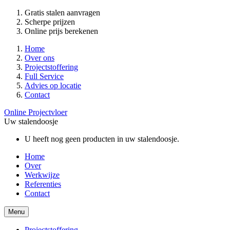
Gratis stalen aanvragen
Scherpe prijzen
Online prijs berekenen
Home
Over ons
Projectstoffering
Full Service
Advies op locatie
Contact
Online Projectvloer
Uw stalendoosje
U heeft nog geen producten in uw stalendoosje.
Home
Over
Werkwijze
Referenties
Contact
Menu
Projectstoffering