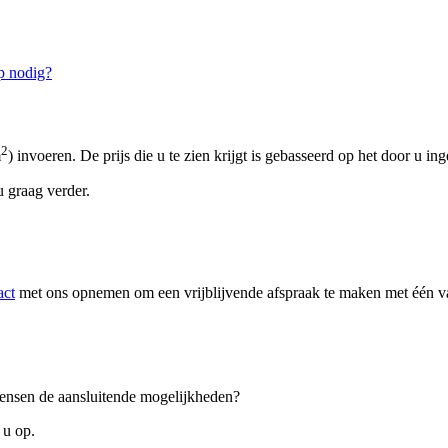
p nodig?
2
m
) invoeren. De prijs die u te zien krijgt is gebasseerd op het door u in
 graag verder.
act
met ons opnemen om een vrijblijvende afspraak te maken met één van
 wensen de aansluitende mogelijkheden?
 u op.