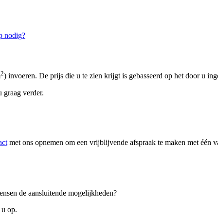
p nodig?
2
m
) invoeren. De prijs die u te zien krijgt is gebasseerd op het door u in
 graag verder.
act
met ons opnemen om een vrijblijvende afspraak te maken met één van
 wensen de aansluitende mogelijkheden?
 u op.