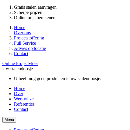
Gratis stalen aanvragen
Scherpe prijzen
Online prijs berekenen
Home
Over ons
Projectstoffering
Full Service
Advies op locatie
Contact
Online Projectvloer
Uw stalendoosje
U heeft nog geen producten in uw stalendoosje.
Home
Over
Werkwijze
Referenties
Contact
Menu
Projectstoffering