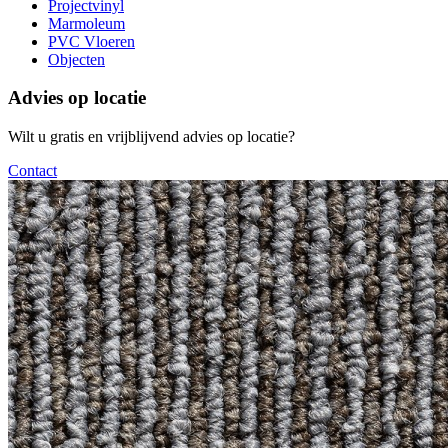
Projectvinyl
Marmoleum
PVC Vloeren
Objecten
Advies op locatie
Wilt u gratis en vrijblijvend advies op locatie?
Contact