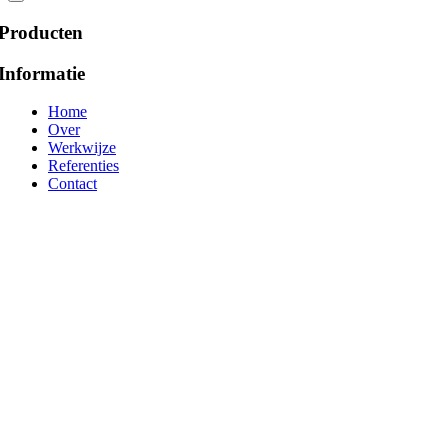
Producten
Informatie
Home
Over
Werkwijze
Referenties
Contact