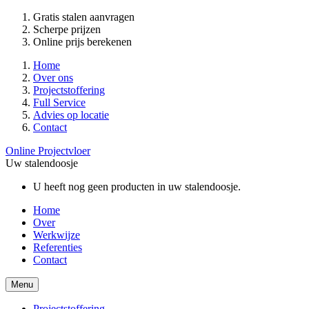
Gratis stalen aanvragen
Scherpe prijzen
Online prijs berekenen
Home
Over ons
Projectstoffering
Full Service
Advies op locatie
Contact
Online Projectvloer
Uw stalendoosje
U heeft nog geen producten in uw stalendoosje.
Home
Over
Werkwijze
Referenties
Contact
Menu
Projectstoffering