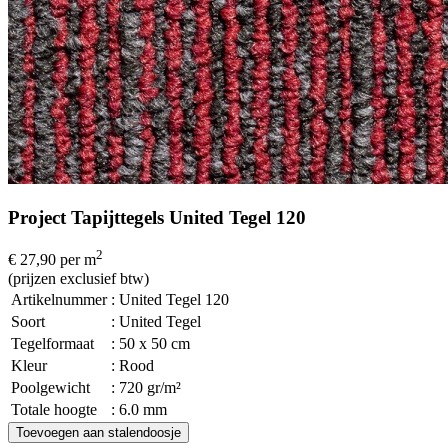
Project Tapijttegels United Tegel 120
2
€ 27,90
per m
(prijzen exclusief btw)
Artikelnummer
: United Tegel 120
Soort
: United Tegel
Tegelformaat
: 50 x 50 cm
Kleur
: Rood
Poolgewicht
: 720 gr/m²
Totale hoogte
: 6.0 mm
Toevoegen aan stalendoosje