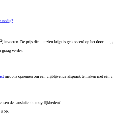
p nodig?
2
m
) invoeren. De prijs die u te zien krijgt is gebasseerd op het door u in
 graag verder.
act
met ons opnemen om een vrijblijvende afspraak te maken met één van
 wensen de aansluitende mogelijkheden?
 u op.