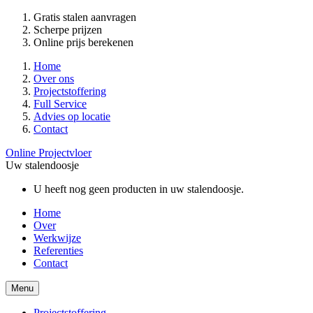
Gratis stalen aanvragen
Scherpe prijzen
Online prijs berekenen
Home
Over ons
Projectstoffering
Full Service
Advies op locatie
Contact
Online Projectvloer
Uw stalendoosje
U heeft nog geen producten in uw stalendoosje.
Home
Over
Werkwijze
Referenties
Contact
Menu
Projectstoffering