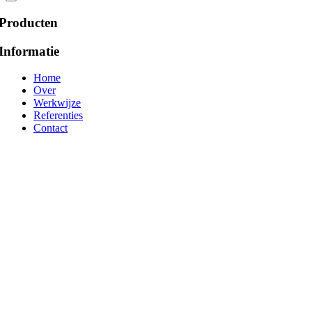
Producten
Informatie
Home
Over
Werkwijze
Referenties
Contact