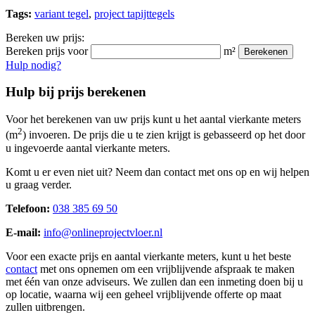
Tags:
variant tegel
,
project tapijttegels
Bereken uw prijs:
Bereken prijs voor
m²
Berekenen
Hulp nodig?
Hulp bij prijs berekenen
Voor het berekenen van uw prijs kunt u het aantal vierkante meters
2
(m
) invoeren. De prijs die u te zien krijgt is gebasseerd op het door
u ingevoerde aantal vierkante meters.
Komt u er even niet uit? Neem dan contact met ons op en wij helpen
u graag verder.
Telefoon:
038 385 69 50
E-mail:
info@onlineprojectvloer.nl
Voor een exacte prijs en aantal vierkante meters, kunt u het beste
contact
met ons opnemen om een vrijblijvende afspraak te maken
met één van onze adviseurs. We zullen dan een inmeting doen bij u
op locatie, waarna wij een geheel vrijblijvende offerte op maat
zullen uitbrengen.