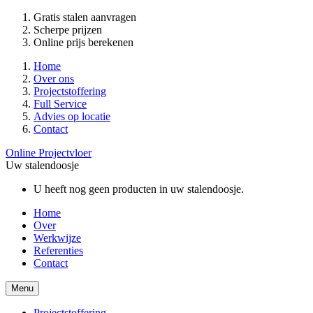
Gratis stalen aanvragen
Scherpe prijzen
Online prijs berekenen
Home
Over ons
Projectstoffering
Full Service
Advies op locatie
Contact
Online Projectvloer
Uw stalendoosje
U heeft nog geen producten in uw stalendoosje.
Home
Over
Werkwijze
Referenties
Contact
Menu
Projectstoffering