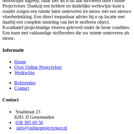
behoorlijke ingreep, maar niet als u dit laat uitvoeren door Online
Projectvloer. Dankzij een heldere en duidelijke werkwijze kunt u
zonder zorgen een ruimte laten omtoveren tot nieuw met een nieuwe
vloerbedekking. Een direct toepasbaar advies bij u op locatie met
daarbij een complete inmeting van het te stofferen object.
Kwalitatief projectmatige vloeren geleverd onder de beste condities.
Een team met vakkundige stoffeerders die uw ruimte omtoveren als
nieuw.
Informatie
Home
Over Online Projectvloer
Werkwijze
Referenties
Contact
Contact
Sisalstraat 23
8281 JJ Genemuiden
038 385 69 50
info@onlineprojectvloer.nl