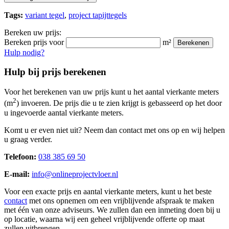
Tags:
variant tegel
,
project tapijttegels
Bereken uw prijs:
Bereken prijs voor
m²
Berekenen
Hulp nodig?
Hulp bij prijs berekenen
Voor het berekenen van uw prijs kunt u het aantal vierkante meters
2
(m
) invoeren. De prijs die u te zien krijgt is gebasseerd op het door
u ingevoerde aantal vierkante meters.
Komt u er even niet uit? Neem dan contact met ons op en wij helpen
u graag verder.
Telefoon:
038 385 69 50
E-mail:
info@onlineprojectvloer.nl
Voor een exacte prijs en aantal vierkante meters, kunt u het beste
contact
met ons opnemen om een vrijblijvende afspraak te maken
met één van onze adviseurs. We zullen dan een inmeting doen bij u
op locatie, waarna wij een geheel vrijblijvende offerte op maat
zullen uitbrengen.