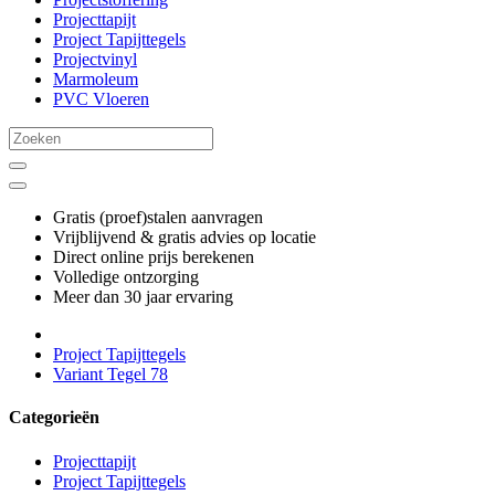
Projecttapijt
Project Tapijttegels
Projectvinyl
Marmoleum
PVC Vloeren
Gratis (proef)stalen aanvragen
Vrijblijvend & gratis advies op locatie
Direct online prijs berekenen
Volledige ontzorging
Meer dan 30 jaar ervaring
Project Tapijttegels
Variant Tegel 78
Categorieën
Projecttapijt
Project Tapijttegels