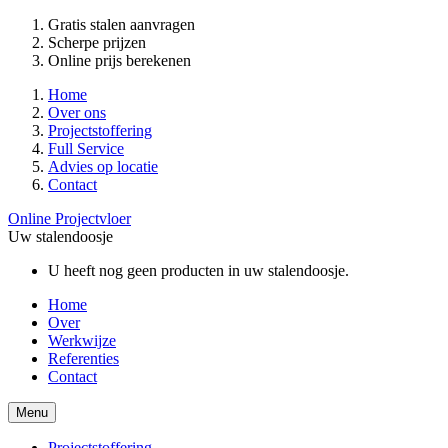
Gratis stalen aanvragen
Scherpe prijzen
Online prijs berekenen
Home
Over ons
Projectstoffering
Full Service
Advies op locatie
Contact
Online Projectvloer
Uw stalendoosje
U heeft nog geen producten in uw stalendoosje.
Home
Over
Werkwijze
Referenties
Contact
Menu
Projectstoffering