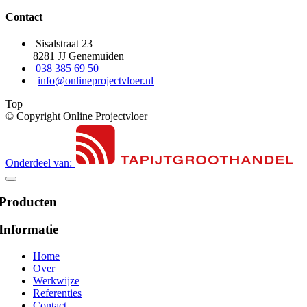
Contact
Sisalstraat 23
8281 JJ Genemuiden
038 385 69 50
info@onlineprojectvloer.nl
Top
© Copyright Online Projectvloer
Onderdeel van:
Producten
Informatie
Home
Over
Werkwijze
Referenties
Contact