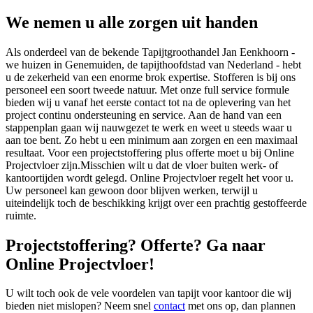
We nemen u alle zorgen uit handen
Als onderdeel van de bekende Tapijtgroothandel Jan Eenkhoorn -
we huizen in Genemuiden, de tapijthoofdstad van Nederland - hebt
u de zekerheid van een enorme brok expertise. Stofferen is bij ons
personeel een soort tweede natuur. Met onze full service formule
bieden wij u vanaf het eerste contact tot na de oplevering van het
project continu ondersteuning en service. Aan de hand van een
stappenplan gaan wij nauwgezet te werk en weet u steeds waar u
aan toe bent. Zo hebt u een minimum aan zorgen en een maximaal
resultaat. Voor een projectstoffering plus offerte moet u bij Online
Projectvloer zijn.Misschien wilt u dat de vloer buiten werk- of
kantoortijden wordt gelegd. Online Projectvloer regelt het voor u.
Uw personeel kan gewoon door blijven werken, terwijl u
uiteindelijk toch de beschikking krijgt over een prachtig gestoffeerde
ruimte.
Projectstoffering? Offerte? Ga naar
Online Projectvloer!
U wilt toch ook de vele voordelen van tapijt voor kantoor die wij
bieden niet mislopen? Neem snel
contact
met ons op, dan plannen