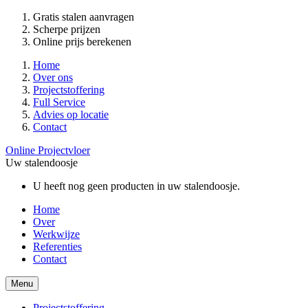
Gratis stalen aanvragen
Scherpe prijzen
Online prijs berekenen
Home
Over ons
Projectstoffering
Full Service
Advies op locatie
Contact
Online Projectvloer
Uw stalendoosje
U heeft nog geen producten in uw stalendoosje.
Home
Over
Werkwijze
Referenties
Contact
Menu
Projectstoffering