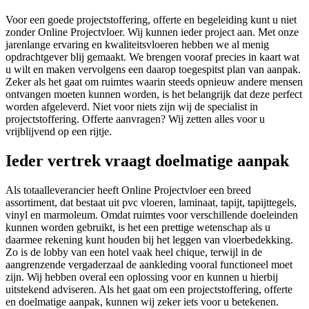
Voor een goede projectstoffering, offerte en begeleiding kunt u niet
zonder Online Projectvloer. Wij kunnen ieder project aan. Met onze
jarenlange ervaring en kwaliteitsvloeren hebben we al menig
opdrachtgever blij gemaakt. We brengen vooraf precies in kaart wat
u wilt en maken vervolgens een daarop toegespitst plan van aanpak.
Zeker als het gaat om ruimtes waarin steeds opnieuw andere mensen
ontvangen moeten kunnen worden, is het belangrijk dat deze perfect
worden afgeleverd. Niet voor niets zijn wij de specialist in
projectstoffering. Offerte aanvragen? Wij zetten alles voor u
vrijblijvend op een rijtje.
Ieder vertrek vraagt doelmatige aanpak
Als totaalleverancier heeft Online Projectvloer een breed
assortiment, dat bestaat uit pvc vloeren, laminaat, tapijt, tapijttegels,
vinyl en marmoleum. Omdat ruimtes voor verschillende doeleinden
kunnen worden gebruikt, is het een prettige wetenschap als u
daarmee rekening kunt houden bij het leggen van vloerbedekking.
Zo is de lobby van een hotel vaak heel chique, terwijl in de
aangrenzende vergaderzaal de aankleding vooral functioneel moet
zijn. Wij hebben overal een oplossing voor en kunnen u hierbij
uitstekend adviseren. Als het gaat om een projectstoffering, offerte
en doelmatige aanpak, kunnen wij zeker iets voor u betekenen.