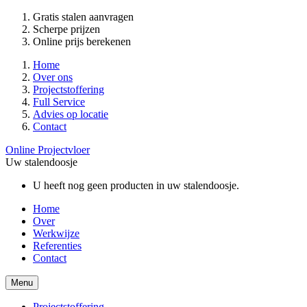
Gratis stalen aanvragen
Scherpe prijzen
Online prijs berekenen
Home
Over ons
Projectstoffering
Full Service
Advies op locatie
Contact
Online Projectvloer
Uw stalendoosje
U heeft nog geen producten in uw stalendoosje.
Home
Over
Werkwijze
Referenties
Contact
Menu
Projectstoffering