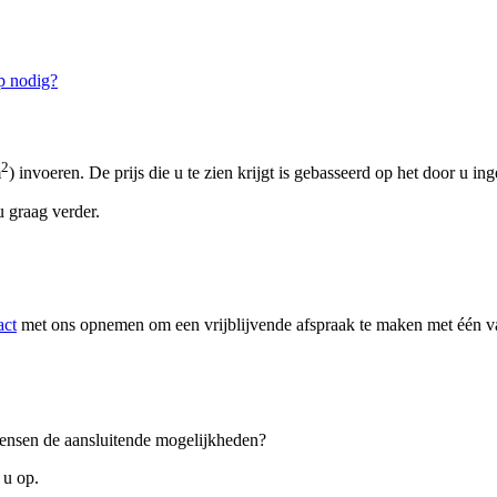
p nodig?
2
m
) invoeren. De prijs die u te zien krijgt is gebasseerd op het door u in
 graag verder.
act
met ons opnemen om een vrijblijvende afspraak te maken met één van
 wensen de aansluitende mogelijkheden?
 u op.