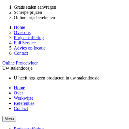
Gratis stalen aanvragen
Scherpe prijzen
Online prijs berekenen
Home
Over ons
Projectstoffering
Full Service
Advies op locatie
Contact
Online Projectvloer
Uw stalendoosje
U heeft nog geen producten in uw stalendoosje.
Home
Over
Werkwijze
Referenties
Contact
Menu
Projectstoffering