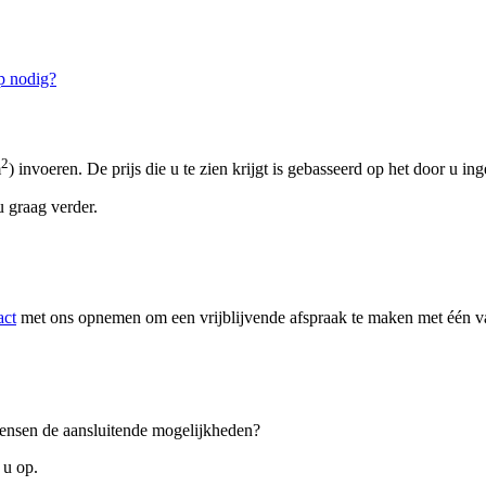
p nodig?
2
m
) invoeren. De prijs die u te zien krijgt is gebasseerd op het door u in
 graag verder.
act
met ons opnemen om een vrijblijvende afspraak te maken met één van
 wensen de aansluitende mogelijkheden?
 u op.