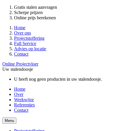
Gratis stalen aanvragen
Scherpe prijzen
Online prijs berekenen
Home
Over ons
Projectstoffering
Full Service
Advies op locatie
Contact
Online Projectvloer
Uw stalendoosje
U heeft nog geen producten in uw stalendoosje.
Home
Over
Werkwijze
Referenties
Contact
Menu
Projectstoffering