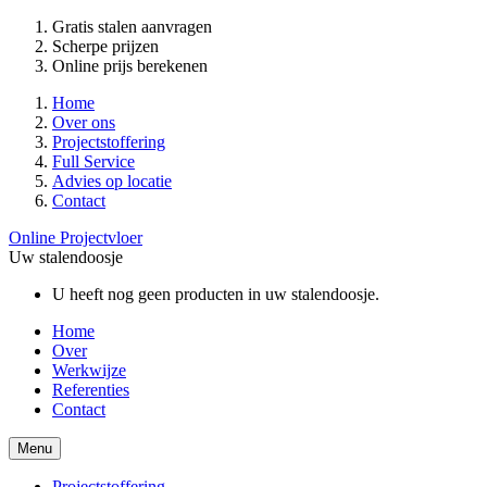
Gratis stalen aanvragen
Scherpe prijzen
Online prijs berekenen
Home
Over ons
Projectstoffering
Full Service
Advies op locatie
Contact
Online Projectvloer
Uw stalendoosje
U heeft nog geen producten in uw stalendoosje.
Home
Over
Werkwijze
Referenties
Contact
Menu
Projectstoffering