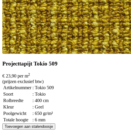
Projecttapijt Tokio 509
2
€ 23,90
per m
(prijzen exclusief btw)
Artikelnummer
: Tokio 509
Soort
: Tokio
Rolbreedte
: 400 cm
Kleur
: Geel
Poolgewicht
: 650 gr/m²
Totale hoogte
: 6 mm
Toevoegen aan stalendoosje