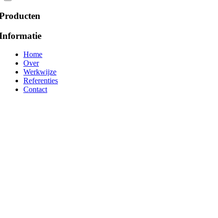
Producten
Informatie
Home
Over
Werkwijze
Referenties
Contact