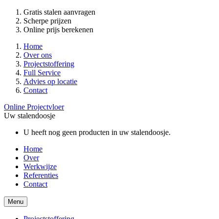
Gratis stalen aanvragen
Scherpe prijzen
Online prijs berekenen
Home
Over ons
Projectstoffering
Full Service
Advies op locatie
Contact
Online Projectvloer
Uw stalendoosje
U heeft nog geen producten in uw stalendoosje.
Home
Over
Werkwijze
Referenties
Contact
Menu
Projectstoffering