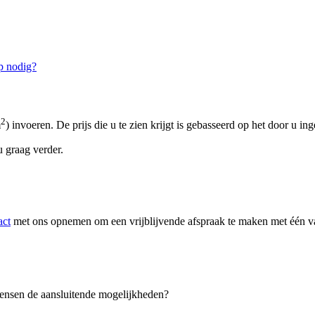
p nodig?
2
m
) invoeren. De prijs die u te zien krijgt is gebasseerd op het door u in
 graag verder.
act
met ons opnemen om een vrijblijvende afspraak te maken met één van
 wensen de aansluitende mogelijkheden?