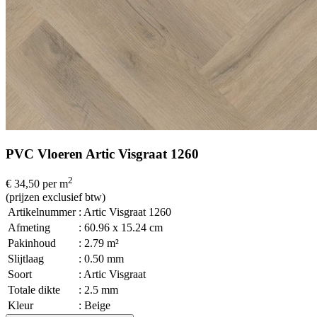
PVC Vloeren Artic Visgraat 1260
2
€ 34,50
per m
(prijzen exclusief btw)
Artikelnummer
: Artic Visgraat 1260
Afmeting
: 60.96 x 15.24 cm
Pakinhoud
: 2.79 m²
Slijtlaag
: 0.50 mm
Soort
: Artic Visgraat
Totale dikte
: 2.5 mm
Kleur
: Beige