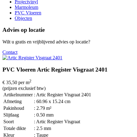
Projectvinyl
Marmoleum
PVC Vloeren
Objecten
Advies op locatie
Wilt u gratis en vrijblijvend advies op locatie?
Contact
PVC Vloeren Artic Register Visgraat 2401
2
€ 35,50
per m
(prijzen exclusief btw)
Artikelnummer
: Artic Register Visgraat 2401
Afmeting
: 60.96 x 15.24 cm
Pakinhoud
: 2.79 m²
Slijtlaag
: 0.50 mm
Soort
: Artic Register Visgraat
Totale dikte
: 2.5 mm
Kleur
: Taupe