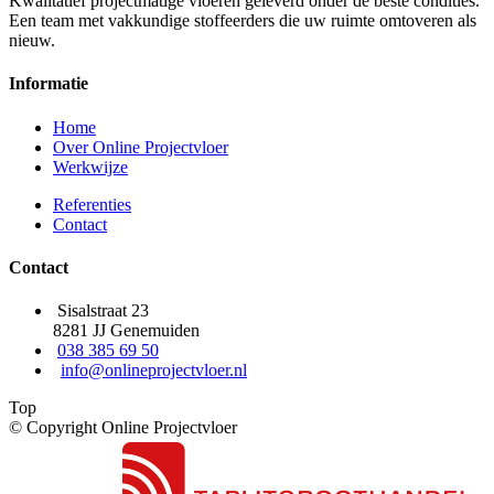
Kwalitatief projectmatige vloeren geleverd onder de beste condities.
Een team met vakkundige stoffeerders die uw ruimte omtoveren als
nieuw.
Informatie
Home
Over Online Projectvloer
Werkwijze
Referenties
Contact
Contact
Sisalstraat 23
8281 JJ Genemuiden
038 385 69 50
info@onlineprojectvloer.nl
Top
© Copyright Online Projectvloer