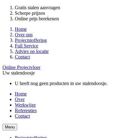
Gratis stalen aanvragen
Scherpe prijzen
Online prijs berekenen
Home
Over ons
Projectstoffering
Full Service
Advies op locatie
Contact
Online Projectvloer
Uw stalendoosje
U heeft nog geen producten in uw stalendoosje.
Home
Over
Werkwijze
Referenties
Contact
Menu
Projectstoffering