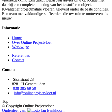
vloerbedekking. Een direct toepasbaar advies bij u op locatie met
daarbij een complete inmeting van het te stofferen object.
Kwalitatief projectmatige vloeren geleverd onder de beste condities.
Een team met vakkundige stoffeerders die uw ruimte omtoveren als
nieuw.
Informatie
Home
Over Online Projectvloer
Werkwijze
Referenties
Contact
Contact
Sisalstraat 23
8281 JJ Genemuiden
038 385 69 50
info@onlineprojectvloer.nl
Top
© Copyright Online Projectvloer
Onderdeel van: