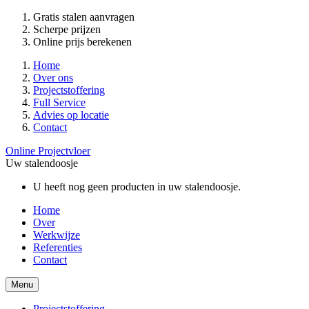
Gratis stalen aanvragen
Scherpe prijzen
Online prijs berekenen
Home
Over ons
Projectstoffering
Full Service
Advies op locatie
Contact
Online Projectvloer
Uw stalendoosje
U heeft nog geen producten in uw stalendoosje.
Home
Over
Werkwijze
Referenties
Contact
Menu
Projectstoffering