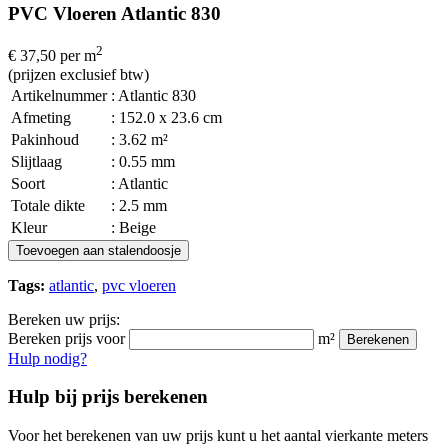
PVC Vloeren Atlantic 830
2
€ 37,50
per m
(prijzen exclusief btw)
Artikelnummer
: Atlantic 830
Afmeting
: 152.0 x 23.6 cm
Pakinhoud
: 3.62 m²
Slijtlaag
: 0.55 mm
Soort
: Atlantic
Totale dikte
: 2.5 mm
Kleur
: Beige
Toevoegen aan stalendoosje
Tags:
atlantic
,
pvc vloeren
Bereken uw prijs:
Bereken prijs voor
m²
Berekenen
Hulp nodig?
Hulp bij prijs berekenen
Voor het berekenen van uw prijs kunt u het aantal vierkante meters