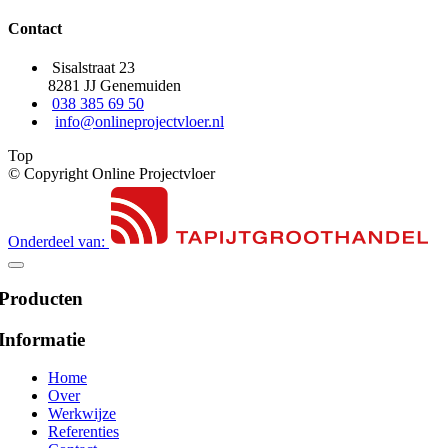
Contact
Sisalstraat 23
8281 JJ Genemuiden
038 385 69 50
info@onlineprojectvloer.nl
Top
© Copyright Online Projectvloer
Onderdeel van:
Producten
Informatie
Home
Over
Werkwijze
Referenties