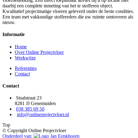
vloerbedekking. Een direct toepasbaar advies bij u op locatie met
daarbij een complete inmeting van het te stofferen object.
Kwalitatief projectmatige vloeren geleverd onder de beste condities.
Een team met vakkundige stoffeerders die uw ruimte omtoveren als
nieuw.
Informatie
Home
Over Online Projectvloer
Werkwijze
Referenties
Contact
Contact
Sisalstraat 23
8281 JJ Genemuiden
038 385 69 50
info@onlineprojectvloer.nl
Top
© Copyright Online Projectvloer
Onderdeel van: