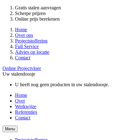
Gratis stalen aanvragen
Scherpe prijzen
Online prijs berekenen
Home
Over ons
Projectstoffering
Full Service
Advies op locatie
Contact
Online Projectvloer
Uw stalendoosje
U heeft nog geen producten in uw stalendoosje.
Home
Over
Werkwijze
Referenties
Contact
Menu
Projectstoffering