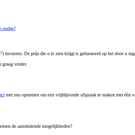
p nodig?
2
m
) invoeren. De prijs die u te zien krijgt is gebasseerd op het door u in
 graag verder.
act
met ons opnemen om een vrijblijvende afspraak te maken met één van
 wensen de aansluitende mogelijkheden?