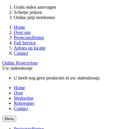
Gratis stalen aanvragen
Scherpe prijzen
Online prijs berekenen
Home
Over ons
Projectstoffering
Full Service
Advies op locatie
Contact
Online Projectvloer
Uw stalendoosje
U heeft nog geen producten in uw stalendoosje.
Home
Over
Werkwijze
Referenties
Contact
Menu
Projectstoffering