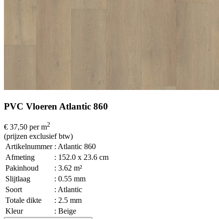
PVC Vloeren Atlantic 860
2
€ 37,50
per m
(prijzen exclusief btw)
Artikelnummer
: Atlantic 860
Afmeting
: 152.0 x 23.6 cm
Pakinhoud
: 3.62 m²
Slijtlaag
: 0.55 mm
Soort
: Atlantic
Totale dikte
: 2.5 mm
Kleur
: Beige