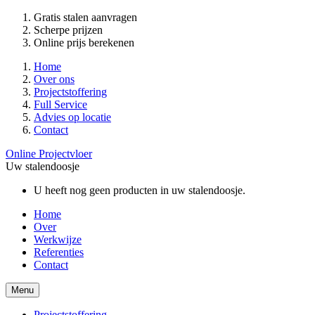
Gratis stalen aanvragen
Scherpe prijzen
Online prijs berekenen
Home
Over ons
Projectstoffering
Full Service
Advies op locatie
Contact
Online Projectvloer
Uw stalendoosje
U heeft nog geen producten in uw stalendoosje.
Home
Over
Werkwijze
Referenties
Contact
Menu
Projectstoffering