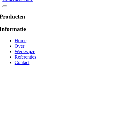
Producten
Informatie
Home
Over
Werkwijze
Referenties
Contact