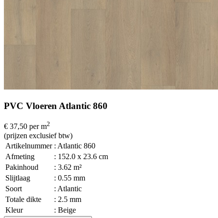
PVC Vloeren Atlantic 860
2
€ 37,50
per m
(prijzen exclusief btw)
Artikelnummer
: Atlantic 860
Afmeting
: 152.0 x 23.6 cm
Pakinhoud
: 3.62 m²
Slijtlaag
: 0.55 mm
Soort
: Atlantic
Totale dikte
: 2.5 mm
Kleur
: Beige