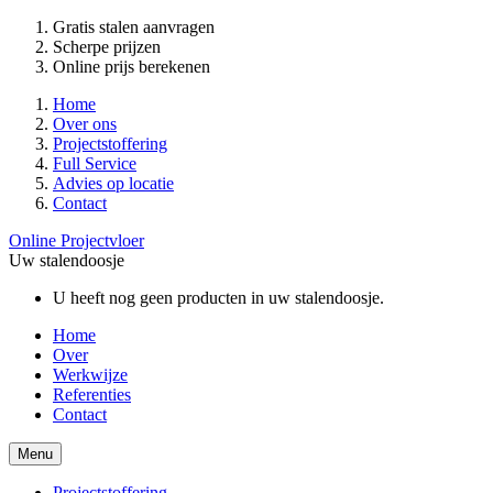
Gratis stalen aanvragen
Scherpe prijzen
Online prijs berekenen
Home
Over ons
Projectstoffering
Full Service
Advies op locatie
Contact
Online Projectvloer
Uw stalendoosje
U heeft nog geen producten in uw stalendoosje.
Home
Over
Werkwijze
Referenties
Contact
Menu
Projectstoffering