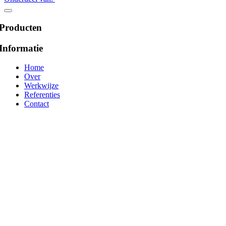
Producten
Informatie
Home
Over
Werkwijze
Referenties
Contact