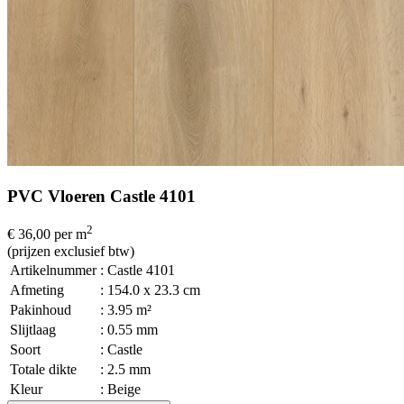
PVC Vloeren Castle 4101
2
€ 36,00
per m
(prijzen exclusief btw)
Artikelnummer
: Castle 4101
Afmeting
: 154.0 x 23.3 cm
Pakinhoud
: 3.95 m²
Slijtlaag
: 0.55 mm
Soort
: Castle
Totale dikte
: 2.5 mm
Kleur
: Beige