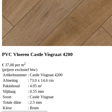
PVC Vloeren Castle Visgraat 4200
2
€ 37,00
per m
(prijzen exclusief btw)
Artikelnummer
: Castle Visgraat 4200
Afmeting
: 73.0 x 14.6 cm
Pakinhoud
: 4.05 m²
Slijtlaag
: 0.55 mm
Soort
: Castle Visgraat
Totale dikte
: 2.5 mm
Kleur
: Bruin