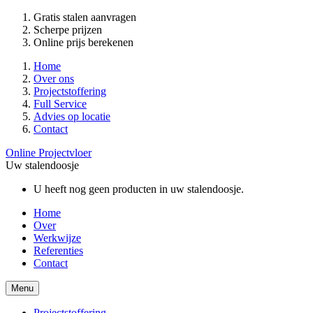
Gratis stalen aanvragen
Scherpe prijzen
Online prijs berekenen
Home
Over ons
Projectstoffering
Full Service
Advies op locatie
Contact
Online Projectvloer
Uw stalendoosje
U heeft nog geen producten in uw stalendoosje.
Home
Over
Werkwijze
Referenties
Contact
Menu
Projectstoffering