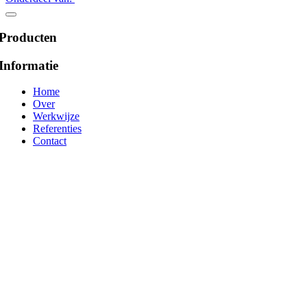
Producten
Informatie
Home
Over
Werkwijze
Referenties
Contact