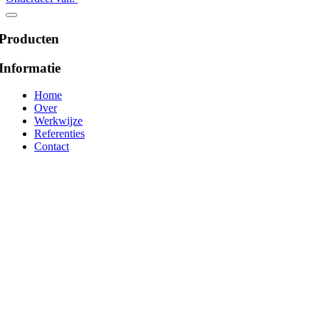
Producten
Informatie
Home
Over
Werkwijze
Referenties
Contact