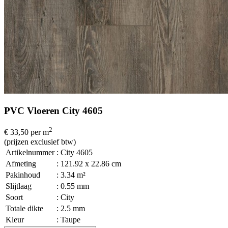
PVC Vloeren City 4605
2
€ 33,50
per m
(prijzen exclusief btw)
Artikelnummer
: City 4605
Afmeting
: 121.92 x 22.86 cm
Pakinhoud
: 3.34 m²
Slijtlaag
: 0.55 mm
Soort
: City
Totale dikte
: 2.5 mm
Kleur
: Taupe