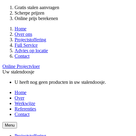
Gratis stalen aanvragen
Scherpe prijzen
Online prijs berekenen
Home
Over ons
Projectstoffering
Full Service
Advies op locatie
Contact
Online Projectvloer
Uw stalendoosje
U heeft nog geen producten in uw stalendoosje.
Home
Over
Werkwijze
Referenties
Contact
Menu
Projectstoffering