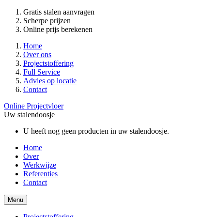
Gratis stalen aanvragen
Scherpe prijzen
Online prijs berekenen
Home
Over ons
Projectstoffering
Full Service
Advies op locatie
Contact
Online Projectvloer
Uw stalendoosje
U heeft nog geen producten in uw stalendoosje.
Home
Over
Werkwijze
Referenties
Contact
Menu
Projectstoffering