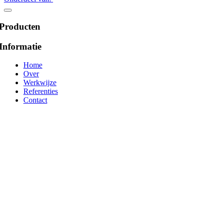
Producten
Informatie
Home
Over
Werkwijze
Referenties
Contact