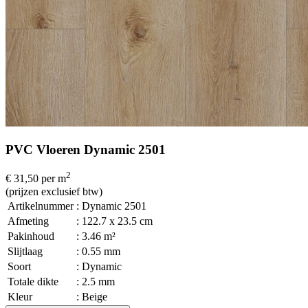
PVC Vloeren Dynamic 2501
2
€ 31,50
per m
(prijzen exclusief btw)
Artikelnummer
: Dynamic 2501
Afmeting
: 122.7 x 23.5 cm
Pakinhoud
: 3.46 m²
Slijtlaag
: 0.55 mm
Soort
: Dynamic
Totale dikte
: 2.5 mm
Kleur
: Beige