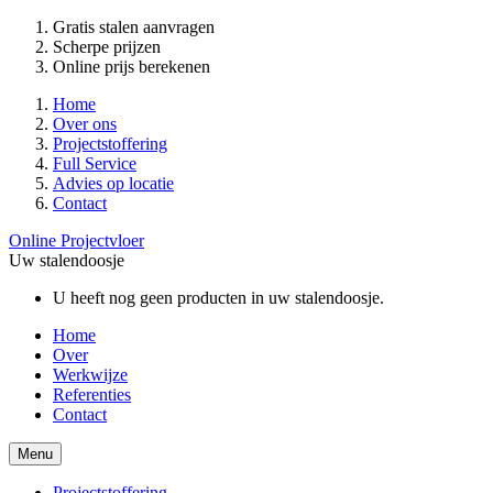
Gratis stalen aanvragen
Scherpe prijzen
Online prijs berekenen
Home
Over ons
Projectstoffering
Full Service
Advies op locatie
Contact
Online Projectvloer
Uw stalendoosje
U heeft nog geen producten in uw stalendoosje.
Home
Over
Werkwijze
Referenties
Contact
Menu
Projectstoffering