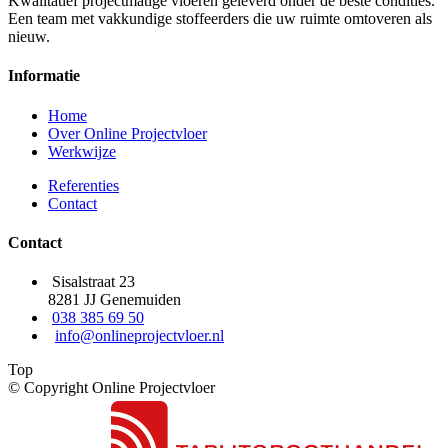
Kwalitatief projectmatige vloeren geleverd onder de beste condities.
Een team met vakkundige stoffeerders die uw ruimte omtoveren als
nieuw.
Informatie
Home
Over Online Projectvloer
Werkwijze
Referenties
Contact
Contact
Sisalstraat 23
8281 JJ Genemuiden
038 385 69 50
info@onlineprojectvloer.nl
Top
© Copyright Online Projectvloer