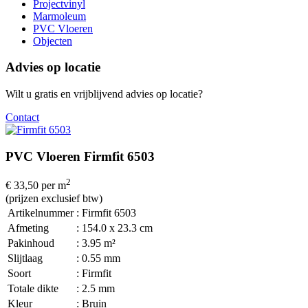
Projectvinyl
Marmoleum
PVC Vloeren
Objecten
Advies op locatie
Wilt u gratis en vrijblijvend advies op locatie?
Contact
PVC Vloeren Firmfit 6503
2
€ 33,50
per m
(prijzen exclusief btw)
Artikelnummer
: Firmfit 6503
Afmeting
: 154.0 x 23.3 cm
Pakinhoud
: 3.95 m²
Slijtlaag
: 0.55 mm
Soort
: Firmfit
Totale dikte
: 2.5 mm
Kleur
: Bruin