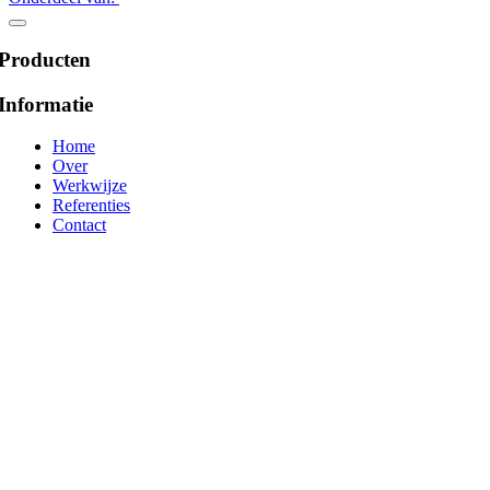
Producten
Informatie
Home
Over
Werkwijze
Referenties
Contact