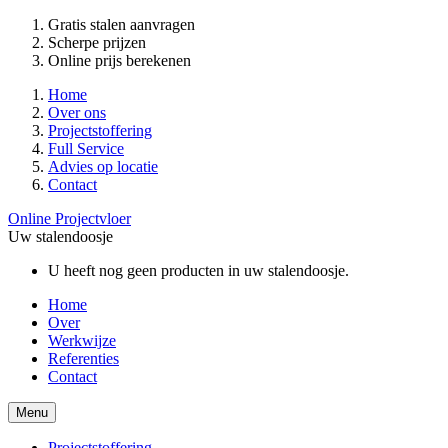
Gratis stalen aanvragen
Scherpe prijzen
Online prijs berekenen
Home
Over ons
Projectstoffering
Full Service
Advies op locatie
Contact
Online Projectvloer
Uw stalendoosje
U heeft nog geen producten in uw stalendoosje.
Home
Over
Werkwijze
Referenties
Contact
Menu
Projectstoffering