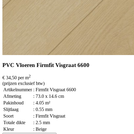
PVC Vloeren Firmfit Visgraat 6600
2
€ 34,50
per m
(prijzen exclusief btw)
Artikelnummer
: Firmfit Visgraat 6600
Afmeting
: 73.0 x 14.6 cm
Pakinhoud
: 4.05 m²
Slijtlaag
: 0.55 mm
Soort
: Firmfit Visgraat
Totale dikte
: 2.5 mm
Kleur
: Beige