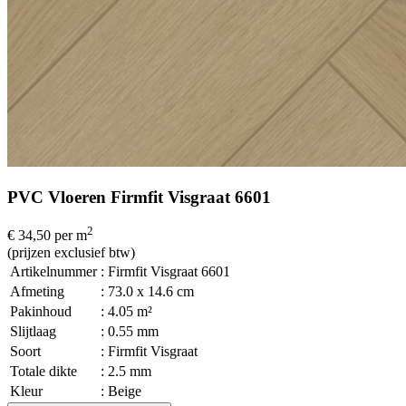
PVC Vloeren Firmfit Visgraat 6601
2
€ 34,50
per m
(prijzen exclusief btw)
Artikelnummer
: Firmfit Visgraat 6601
Afmeting
: 73.0 x 14.6 cm
Pakinhoud
: 4.05 m²
Slijtlaag
: 0.55 mm
Soort
: Firmfit Visgraat
Totale dikte
: 2.5 mm
Kleur
: Beige