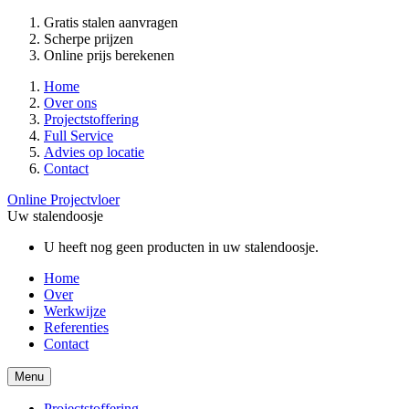
Gratis stalen aanvragen
Scherpe prijzen
Online prijs berekenen
Home
Over ons
Projectstoffering
Full Service
Advies op locatie
Contact
Online Projectvloer
Uw stalendoosje
U heeft nog geen producten in uw stalendoosje.
Home
Over
Werkwijze
Referenties
Contact
Menu
Projectstoffering