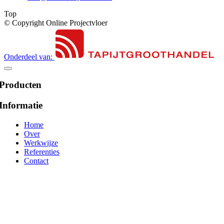
Top
© Copyright Online Projectvloer
Onderdeel van:
Producten
Informatie
Home
Over
Werkwijze
Referenties
Contact