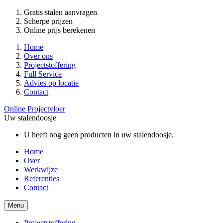
Gratis stalen aanvragen
Scherpe prijzen
Online prijs berekenen
Home
Over ons
Projectstoffering
Full Service
Advies op locatie
Contact
Online Projectvloer
Uw stalendoosje
U heeft nog geen producten in uw stalendoosje.
Home
Over
Werkwijze
Referenties
Contact
Menu
Projectstoffering