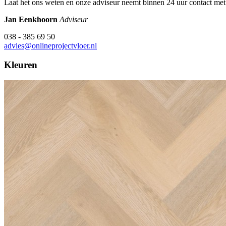
Laat het ons weten en onze adviseur neemt binnen 24 uur contact met
Jan Eenkhoorn
Adviseur
038 - 385 69 50
advies@onlineprojectvloer.nl
Kleuren