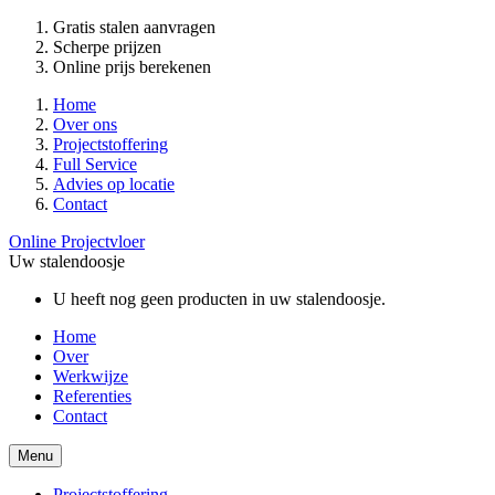
Gratis stalen aanvragen
Scherpe prijzen
Online prijs berekenen
Home
Over ons
Projectstoffering
Full Service
Advies op locatie
Contact
Online Projectvloer
Uw stalendoosje
U heeft nog geen producten in uw stalendoosje.
Home
Over
Werkwijze
Referenties
Contact
Menu
Projectstoffering