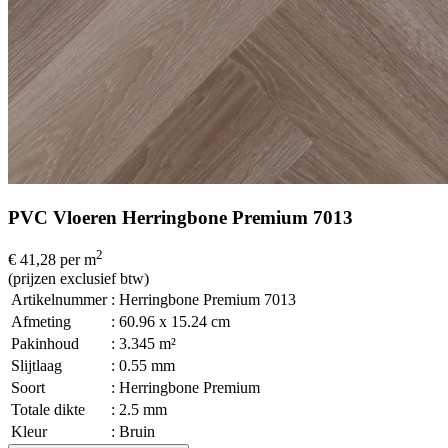
PVC Vloeren Herringbone Premium 7013
2
€ 41,28
per m
(prijzen exclusief btw)
Artikelnummer
: Herringbone Premium 7013
Afmeting
: 60.96 x 15.24 cm
Pakinhoud
: 3.345 m²
Slijtlaag
: 0.55 mm
Soort
: Herringbone Premium
Totale dikte
: 2.5 mm
Kleur
: Bruin