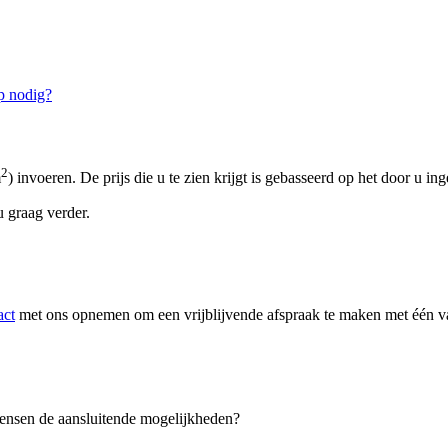
p nodig?
2
m
) invoeren. De prijs die u te zien krijgt is gebasseerd op het door u in
 graag verder.
act
met ons opnemen om een vrijblijvende afspraak te maken met één van
 wensen de aansluitende mogelijkheden?