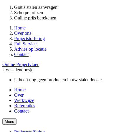
Gratis stalen aanvragen
Scherpe prijzen
Online prijs berekenen
Home
Over ons
Projectstoffering
Full Service
Advies op locatie
Contact
Online Projectvloer
Uw stalendoosje
U heeft nog geen producten in uw stalendoosje.
Home
Over
Werkwijze
Referenties
Contact
Menu
Projectstoffering