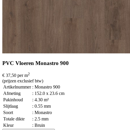
PVC Vloeren Monastro 900
2
€ 37,50
per m
(prijzen exclusief btw)
Artikelnummer
: Monastro 900
Afmeting
: 152.0 x 23.6 cm
Pakinhoud
: 4.30 m²
Slijtlaag
: 0.55 mm
Soort
: Monastro
Totale dikte
: 2.5 mm
Kleur
: Bruin