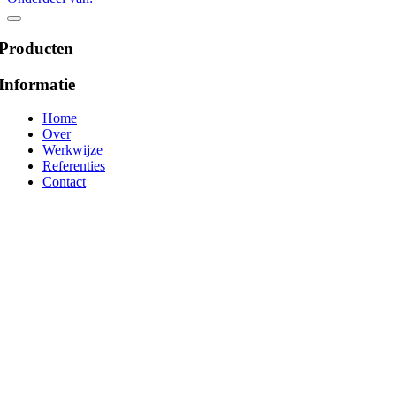
Producten
Informatie
Home
Over
Werkwijze
Referenties
Contact