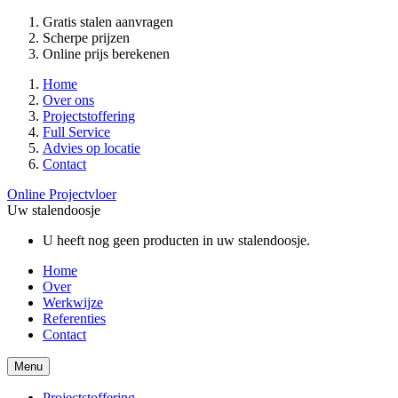
Gratis stalen aanvragen
Scherpe prijzen
Online prijs berekenen
Home
Over ons
Projectstoffering
Full Service
Advies op locatie
Contact
Online Projectvloer
Uw stalendoosje
U heeft nog geen producten in uw stalendoosje.
Home
Over
Werkwijze
Referenties
Contact
Menu
Projectstoffering