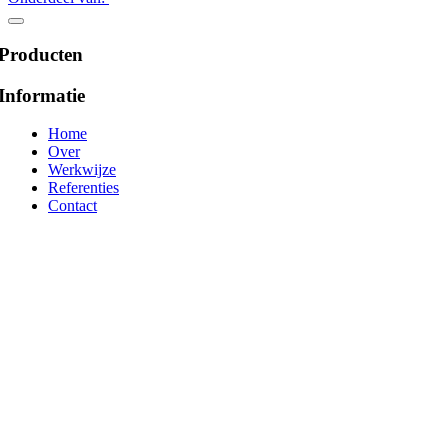
Producten
Informatie
Home
Over
Werkwijze
Referenties
Contact