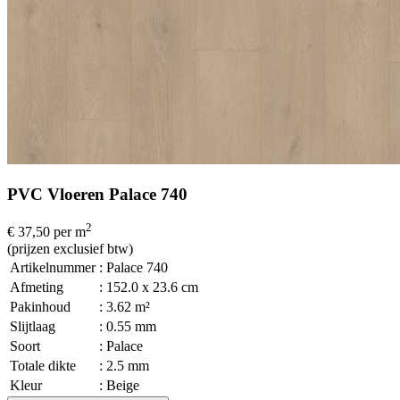
PVC Vloeren Palace 740
2
€ 37,50
per m
(prijzen exclusief btw)
Artikelnummer
: Palace 740
Afmeting
: 152.0 x 23.6 cm
Pakinhoud
: 3.62 m²
Slijtlaag
: 0.55 mm
Soort
: Palace
Totale dikte
: 2.5 mm
Kleur
: Beige