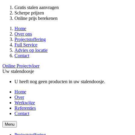
Gratis stalen aanvragen
Scherpe prijzen
Online prijs berekenen
Home
Over ons
Projectstoffering
Full Service
Advies op locatie
Contact
Online Projectvloer
Uw stalendoosje
U heeft nog geen producten in uw stalendoosje.
Home
Over
Werkwijze
Referenties
Contact
Menu
Projectstoffering