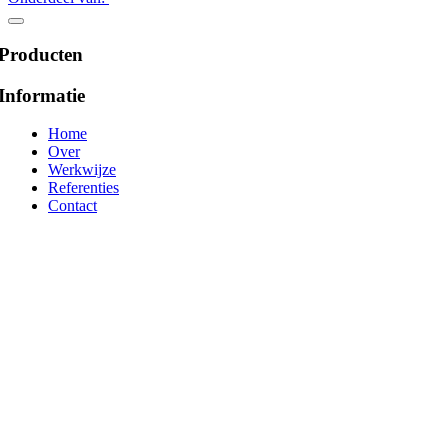
Producten
Informatie
Home
Over
Werkwijze
Referenties
Contact