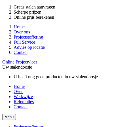
Gratis stalen aanvragen
Scherpe prijzen
Online prijs berekenen
Home
Over ons
Projectstoffering
Full Service
Advies op locatie
Contact
Online Projectvloer
Uw stalendoosje
U heeft nog geen producten in uw stalendoosje.
Home
Over
Werkwijze
Referenties
Contact
Menu
Projectstoffering