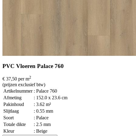
PVC Vloeren Palace 760
2
€ 37,50
per m
(prijzen exclusief btw)
Artikelnummer
: Palace 760
Afmeting
: 152.0 x 23.6 cm
Pakinhoud
: 3.62 m²
Slijtlaag
: 0.55 mm
Soort
: Palace
Totale dikte
: 2.5 mm
Kleur
: Beige