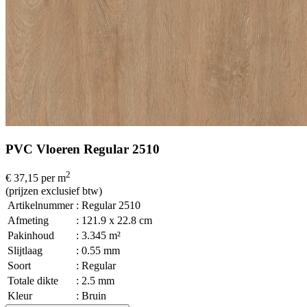
PVC Vloeren Regular 2510
2
€ 37,15
per m
(prijzen exclusief btw)
Artikelnummer
: Regular 2510
Afmeting
: 121.9 x 22.8 cm
Pakinhoud
: 3.345 m²
Slijtlaag
: 0.55 mm
Soort
: Regular
Totale dikte
: 2.5 mm
Kleur
: Bruin