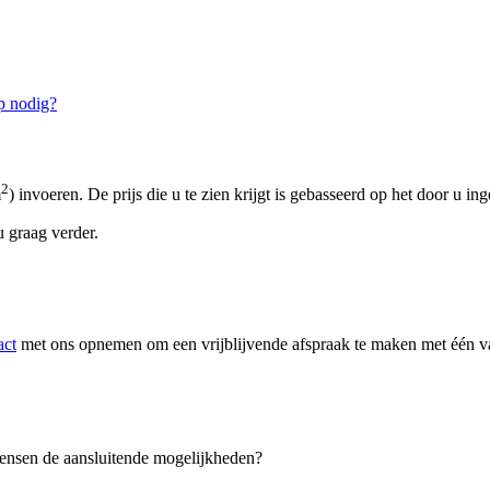
p nodig?
2
m
) invoeren. De prijs die u te zien krijgt is gebasseerd op het door u in
 graag verder.
act
met ons opnemen om een vrijblijvende afspraak te maken met één van
 wensen de aansluitende mogelijkheden?