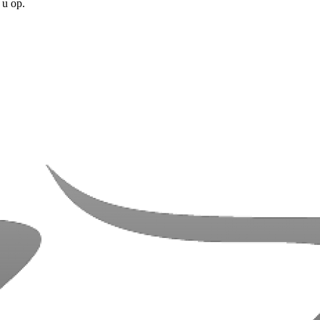
 u op.