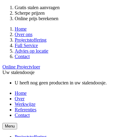
Gratis stalen aanvragen
Scherpe prijzen
Online prijs berekenen
Home
Over ons
Projectstoffering
Full Service
Advies op locatie
Contact
Online Projectvloer
Uw stalendoosje
U heeft nog geen producten in uw stalendoosje.
Home
Over
Werkwijze
Referenties
Contact
Menu
Projectstoffering