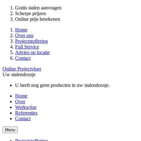
Gratis stalen aanvragen
Scherpe prijzen
Online prijs berekenen
Home
Over ons
Projectstoffering
Full Service
Advies op locatie
Contact
Online Projectvloer
Uw stalendoosje
U heeft nog geen producten in uw stalendoosje.
Home
Over
Werkwijze
Referenties
Contact
Menu
Projectstoffering