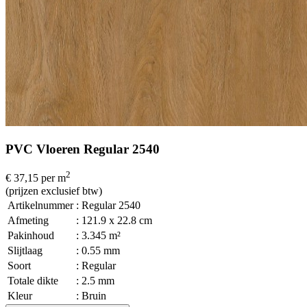
PVC Vloeren Regular 2540
2
€ 37,15
per m
(prijzen exclusief btw)
Artikelnummer
: Regular 2540
Afmeting
: 121.9 x 22.8 cm
Pakinhoud
: 3.345 m²
Slijtlaag
: 0.55 mm
Soort
: Regular
Totale dikte
: 2.5 mm
Kleur
: Bruin