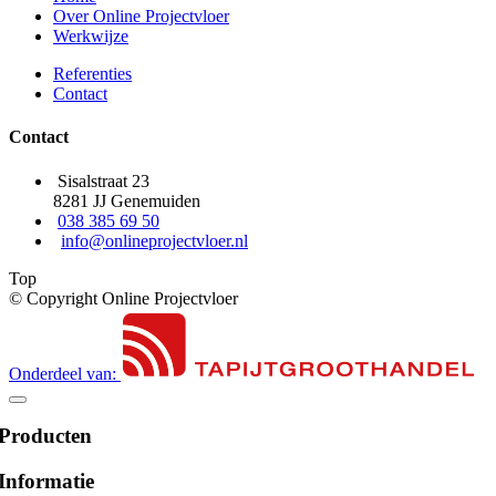
Over Online Projectvloer
Werkwijze
Referenties
Contact
Contact
Sisalstraat 23
8281 JJ Genemuiden
038 385 69 50
info@onlineprojectvloer.nl
Top
© Copyright Online Projectvloer
Onderdeel van:
Producten
Informatie