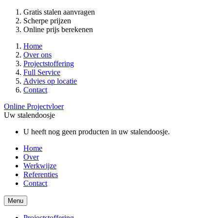
Gratis stalen aanvragen
Scherpe prijzen
Online prijs berekenen
Home
Over ons
Projectstoffering
Full Service
Advies op locatie
Contact
Online Projectvloer
Uw stalendoosje
U heeft nog geen producten in uw stalendoosje.
Home
Over
Werkwijze
Referenties
Contact
Menu
Projectstoffering