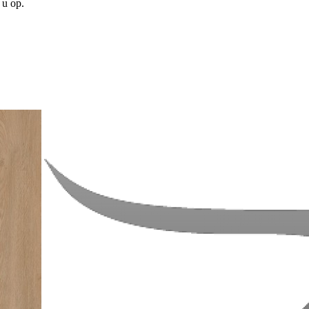
 u op.