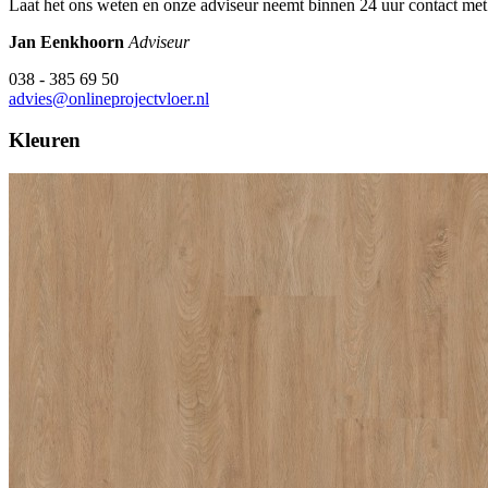
Laat het ons weten en onze adviseur neemt binnen 24 uur contact met
Jan Eenkhoorn
Adviseur
038 - 385 69 50
advies@onlineprojectvloer.nl
Kleuren