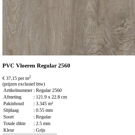
PVC Vloeren Regular 2560
2
€ 37,15
per m
(prijzen exclusief btw)
Artikelnummer
: Regular 2560
Afmeting
: 121.9 x 22.8 cm
Pakinhoud
: 3.345 m²
Slijtlaag
: 0.55 mm
Soort
: Regular
Totale dikte
: 2.5 mm
Kleur
: Grijs