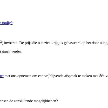
p nodig?
2
m
) invoeren. De prijs die u te zien krijgt is gebasseerd op het door u in
 graag verder.
act
met ons opnemen om een vrijblijvende afspraak te maken met één van
 wensen de aansluitende mogelijkheden?