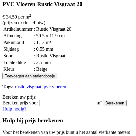
PVC Vloeren Rustic Visgraat 20
2
€ 34,50
per m
(prijzen exclusief btw)
Artikelnummer
: Rustic Visgraat 20
Afmeting
: 59.5 x 11.9 cm
Pakinhoud
: 1.13 m²
Slijtlaag
: 0.55 mm
Soort
: Rustic Visgraat
Totale dikte
: 2.5 mm
Kleur
: Beige
Toevoegen aan stalendoosje
Tags:
rustic visgraat
,
pvc vloeren
Bereken uw prijs:
Bereken prijs voor
m²
Berekenen
Hulp nodig?
Hulp bij prijs berekenen
Voor het berekenen van uw prijs kunt u het aantal vierkante meters