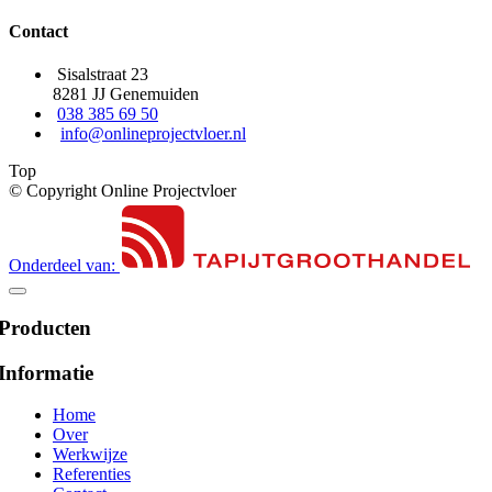
Contact
Sisalstraat 23
8281 JJ Genemuiden
038 385 69 50
info@onlineprojectvloer.nl
Top
© Copyright Online Projectvloer
Onderdeel van:
Producten
Informatie
Home
Over
Werkwijze
Referenties