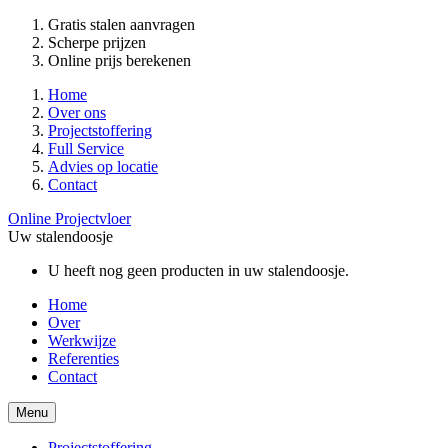
Gratis stalen aanvragen
Scherpe prijzen
Online prijs berekenen
Home
Over ons
Projectstoffering
Full Service
Advies op locatie
Contact
Online Projectvloer
Uw stalendoosje
U heeft nog geen producten in uw stalendoosje.
Home
Over
Werkwijze
Referenties
Contact
Menu
Projectstoffering