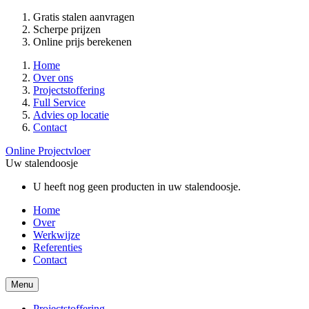
Gratis stalen aanvragen
Scherpe prijzen
Online prijs berekenen
Home
Over ons
Projectstoffering
Full Service
Advies op locatie
Contact
Online Projectvloer
Uw stalendoosje
U heeft nog geen producten in uw stalendoosje.
Home
Over
Werkwijze
Referenties
Contact
Menu
Projectstoffering