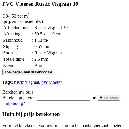
PVC Vloeren Rustic Visgraat 30
2
€ 34,50
per m
(prijzen exclusief btw)
Artikelnummer
: Rustic Visgraat 30
Afmeting
: 59.5 x 11.9 cm
Pakinhoud
: 1.13 m²
Slijtlaag
: 0.55 mm
Soort
: Rustic Visgraat
Totale dikte
: 2.5 mm
Kleur
: Bruin
Toevoegen aan stalendoosje
Tags:
rustic visgraat
,
pvc vloeren
Bereken uw prijs:
Bereken prijs voor
m²
Berekenen
Hulp nodig?
Hulp bij prijs berekenen
Voor het berekenen van uw prijs kunt u het aantal vierkante meters