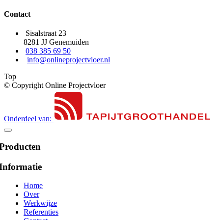
Contact
Sisalstraat 23
8281 JJ Genemuiden
038 385 69 50
info@onlineprojectvloer.nl
Top
© Copyright Online Projectvloer
Onderdeel van:
Producten
Informatie
Home
Over
Werkwijze
Referenties