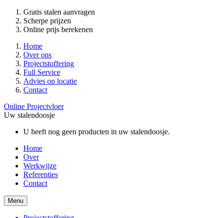
Gratis stalen aanvragen
Scherpe prijzen
Online prijs berekenen
Home
Over ons
Projectstoffering
Full Service
Advies op locatie
Contact
Online Projectvloer
Uw stalendoosje
U heeft nog geen producten in uw stalendoosje.
Home
Over
Werkwijze
Referenties
Contact
Menu
Projectstoffering