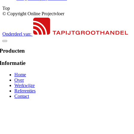
Top
© Copyright Online Projectvloer
Onderdeel van:
Producten
Informatie
Home
Over
Werkwijze
Referenties
Contact