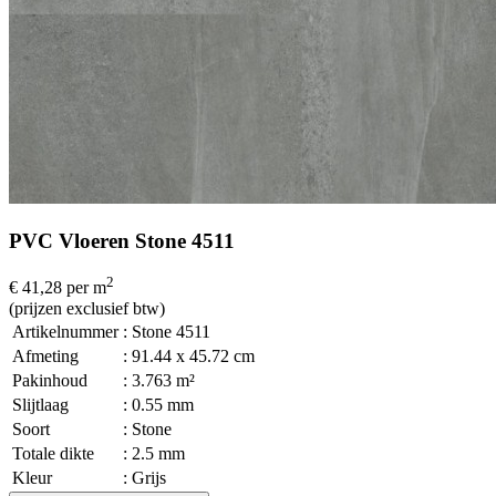
PVC Vloeren Stone 4511
2
€ 41,28
per m
(prijzen exclusief btw)
Artikelnummer
: Stone 4511
Afmeting
: 91.44 x 45.72 cm
Pakinhoud
: 3.763 m²
Slijtlaag
: 0.55 mm
Soort
: Stone
Totale dikte
: 2.5 mm
Kleur
: Grijs