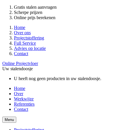
Gratis stalen aanvragen
Scherpe prijzen
Online prijs berekenen
Home
Over ons
Projectstoffering
Full Service
Advies op locatie
Contact
Online Projectvloer
Uw stalendoosje
U heeft nog geen producten in uw stalendoosje.
Home
Over
Werkwijze
Referenties
Contact
Menu
Projectstoffering