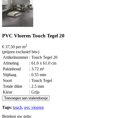
PVC Vloeren Touch Tegel 20
2
€ 37,50
per m
(prijzen exclusief btw)
Artikelnummer
: Touch Tegel 20
Afmeting
: 61.0 x 61.0 cm
Pakinhoud
: 3.72 m²
Slijtlaag
: 0.55 mm
Soort
: Touch Tegel
Totale dikte
: 2.5 mm
Kleur
: Grijs
Toevoegen aan stalendoosje
Tags:
touch
,
pvc vloeren
Bereken uw prijs: