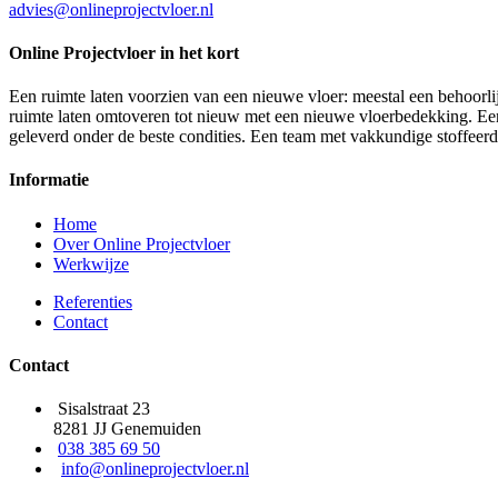
advies@onlineprojectvloer.nl
Online Projectvloer in het kort
Een ruimte laten voorzien van een nieuwe vloer: meestal een behoorlij
ruimte laten omtoveren tot nieuw met een nieuwe vloerbedekking. Een d
geleverd onder de beste condities. Een team met vakkundige stoffeer
Informatie
Home
Over Online Projectvloer
Werkwijze
Referenties
Contact
Contact
Sisalstraat 23
8281 JJ Genemuiden
038 385 69 50
info@onlineprojectvloer.nl