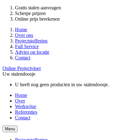
Gratis stalen aanvragen
Scherpe prijzen
Online prijs berekenen
Home
Over ons
Projectstoffering
Full Service
Advies op locatie
Contact
Online Projectvloer
Uw stalendoosje
U heeft nog geen producten in uw stalendoosje.
Home
Over
Werkwijze
Referenties
Contact
Menu
Projectstoffering