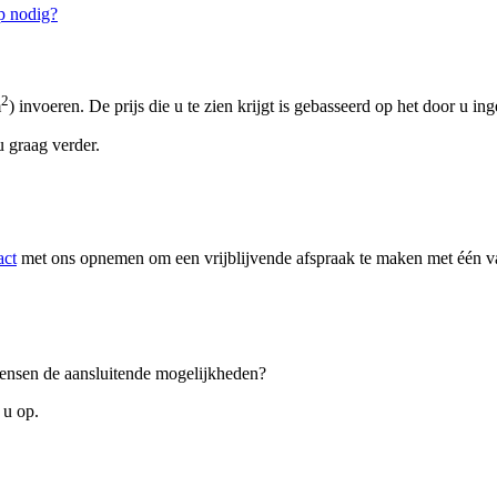
p nodig?
2
m
) invoeren. De prijs die u te zien krijgt is gebasseerd op het door u in
 graag verder.
act
met ons opnemen om een vrijblijvende afspraak te maken met één van
 wensen de aansluitende mogelijkheden?
 u op.